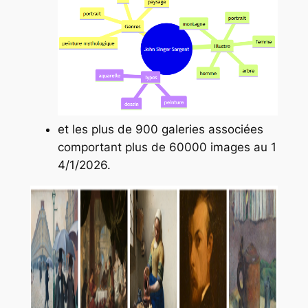
et les plus de ​900 galeries associées
comportant plus de ​6​0000 images au ​1​
4/1/202​6.