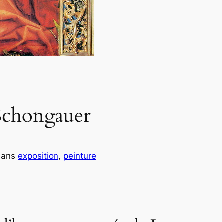
Schongauer
dans
exposition
, 
peinture