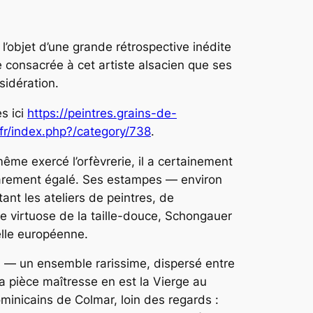
l’objet d’une grande rétrospective inédite
se consacrée à cet artiste alsacien que ses
sidération.
s ici
https://peintres.grains-de-
.fr/index.php?/category/738
.
me exercé l’orfèvrerie, il a certainement
n rarement égalé. Ses estampes — environ
ant les ateliers de peintres, de
que virtuose de la taille-douce, Schongauer
lle européenne.
les — un ensemble rarissime, dispersé entre
a pièce maîtresse en est la
Vierge au
minicains de Colmar, loin des regards :