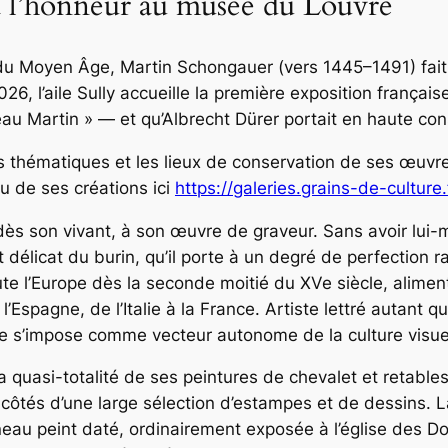
à l’honneur au musée du Louvre
n du Moyen Âge, Martin Schongauer (vers 1445–1491) fait 
26, l’aile Sully accueille la première exposition françai
u Martin » — et qu’Albrecht Dürer portait en haute con
s thématiques et les lieux de conservation de ses œuvre
u de ses créations ici
https://galeries.grains-de-culture
s son vivant, à son œuvre de graveur. Sans avoir lui-mê
nt délicat du burin, qu’il porte à un degré de perfectio
te l’Europe dès la seconde moitié du XVe siècle, aliment
’Espagne, de l’Italie à la France. Artiste lettré autant 
re s’impose comme vecteur autonome de la culture visue
, la quasi-totalité de ses peintures de chevalet et retab
côtés d’une large sélection d’estampes et de dessins. L
au peint daté, ordinairement exposée à l’église des Do